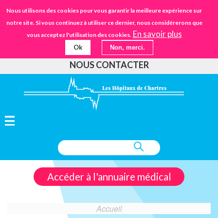
Aller
STANDARD
Nous utilisons des cookies pour vous garantir la meilleure expérience sur
URGENCES
02.37.30.30.30
au
notre site. Si vous continuez à utiliser ce dernier, nous considérerons que
IFSANTÉ CHARTRES
EHPAD
contenu
En savoir plus
vous acceptez l'utilisation des cookies.
principal
Ok
Non, merci.
FAIRE UN DON
NOUS CONTACTER
Accéder à l'annuaire médical
Accueil