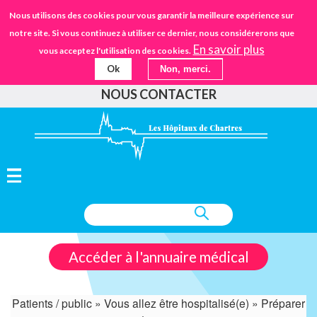
Aller
STANDARD
Nous utilisons des cookies pour vous garantir la meilleure expérience sur
URGENCES
02.37.30.30.30
au
notre site. Si vous continuez à utiliser ce dernier, nous considérerons que
IFSANTÉ CHARTRES
EHPAD
contenu
En savoir plus
vous acceptez l'utilisation des cookies.
principal
Ok
Non, merci.
FAIRE UN DON
NOUS CONTACTER
Accéder à l'annuaire médical
Patients / public
Vous allez être hospitalisé(e)
Préparer