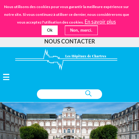
Aller
STANDARD
Nous utilisons des cookies pour vous garantir la meilleure expérience sur
URGENCES
02.37.30.30.30
au
notre site. Si vous continuez à utiliser ce dernier, nous considérerons que
IFSANTÉ CHARTRES
EHPAD
contenu
En savoir plus
vous acceptez l'utilisation des cookies.
principal
Ok
Non, merci.
FAIRE UN DON
NOUS CONTACTER
Diaporama
Slide 1 of 5