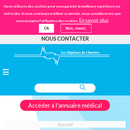
Aller
STANDARD
Nous utilisons des cookies pour vous garantir la meilleure expérience sur
URGENCES
02.37.30.30.30
au
notre site. Si vous continuez à utiliser ce dernier, nous considérerons que
IFSANTÉ CHARTRES
EHPAD
contenu
En savoir plus
vous acceptez l'utilisation des cookies.
principal
Ok
Non, merci.
FAIRE UN DON
NOUS CONTACTER
Accéder à l'annuaire médical
Accueil