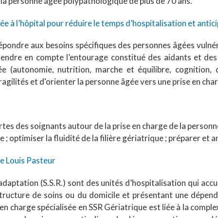
 la personne âgée polypathologique de plus de 70 ans.
e à l’hôpital pour réduire le temps d’hospitalisation et antici
répondre aux besoins spécifiques des personnes âgées vulnér
endre en compte l’entourage constitué des aidants et des 
 (autonomie, nutrition, marche et équilibre, cognition, d
fragilités et d'orienter la personne âgée vers une prise en ch
es des soignants autour de la prise en charge de la personne 
e ; optimiser la fluidité de la filière gériatrique ; préparer et an
de Louis Pasteur
daptation (S.S.R.) sont des unités d’hospitalisation qui accu
ructure de soins ou du domicile et présentant une dépenda
 en charge spécialisée en SSR Gériatrique est liée à la compl