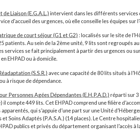
 de Liaison (E.G.A.L.)
intervient dans les différents service
vice d'accueil des urgences, où elle conseille les équipes sur l
trique de court séjour (G1 et G2)
: localisés sur le site de l’
5 patients. Au sein de la 2ème unité, 9 lits sont regroupés au
ces services se fait principalement à partir des urgences ou s
s en EHPAD ou à domicile.
 Réadaptation (S.S.R.)
avec une capacité de 80 lits situés à l’H
ou à risque de dépendance.
our Personnes Agées Dépendantes (E.H.P.A.D.)
réparti sur 3
re) il compte 449 lits. Cet EHPAD comprend une filière d’ac
 apparentés, qui s’appuie d’une part sur une Unité d’Héberge
és et Soins Adaptés (P.A.S.A.) (14 places). Le Centre hospita
PAD publics et privés du département organisant l’accès à la f