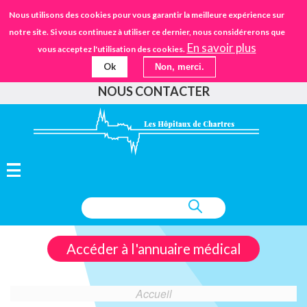
Aller
STANDARD
Nous utilisons des cookies pour vous garantir la meilleure expérience sur
URGENCES
02.37.30.30.30
au
notre site. Si vous continuez à utiliser ce dernier, nous considérerons que
IFSANTÉ CHARTRES
EHPAD
contenu
En savoir plus
vous acceptez l'utilisation des cookies.
principal
Ok
Non, merci.
FAIRE UN DON
NOUS CONTACTER
Accéder à l'annuaire médical
Accueil