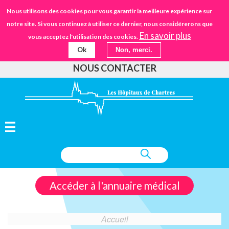
Aller
STANDARD
Nous utilisons des cookies pour vous garantir la meilleure expérience sur
URGENCES
02.37.30.30.30
au
notre site. Si vous continuez à utiliser ce dernier, nous considérerons que
IFSANTÉ CHARTRES
EHPAD
contenu
En savoir plus
vous acceptez l'utilisation des cookies.
principal
Ok
Non, merci.
FAIRE UN DON
NOUS CONTACTER
Accéder à l'annuaire médical
Accueil