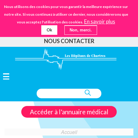
Aller
STANDARD
Nous utilisons des cookies pour vous garantir la meilleure expérience sur
URGENCES
02.37.30.30.30
au
notre site. Si vous continuez à utiliser ce dernier, nous considérerons que
IFSANTÉ CHARTRES
EHPAD
contenu
En savoir plus
vous acceptez l'utilisation des cookies.
principal
Ok
Non, merci.
FAIRE UN DON
NOUS CONTACTER
Accéder à l'annuaire médical
Accueil