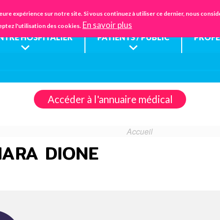
Aller
IFSANTÉ CHARTRES
EHPAD
FA
eure expérience sur notre site. Si vous continuez à utiliser ce dernier, nous cons
au
En savoir plus
eptez l'utilisation des cookies.
contenu
ENTRE HOSPITALIER
PATIENTS / PUBLIC
PROFE
principal
Accéder à l'annuaire médical
Accueil
MARA DIONE