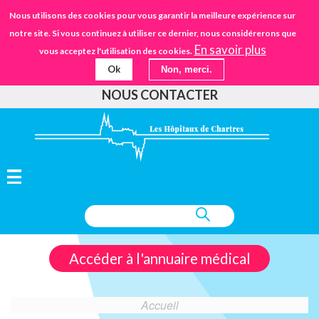
Aller
STANDARD
Nous utilisons des cookies pour vous garantir la meilleure expérience sur
URGENCES
02.37.30.30.30
au
notre site. Si vous continuez à utiliser ce dernier, nous considérerons que
IFSANTÉ CHARTRES
EHPAD
contenu
En savoir plus
vous acceptez l'utilisation des cookies.
principal
Ok
Non, merci.
FAIRE UN DON
NOUS CONTACTER
Accéder à l'annuaire médical
Accueil