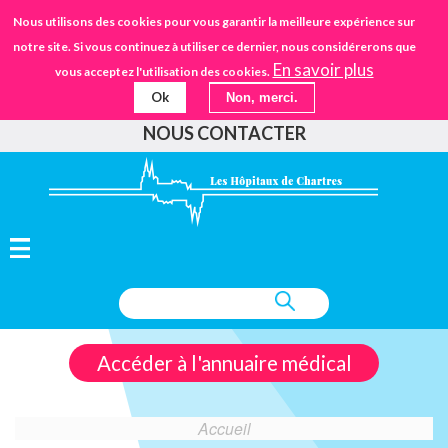
Aller
STANDARD
Nous utilisons des cookies pour vous garantir la meilleure expérience sur
URGENCES
02.37.30.30.30
au
notre site. Si vous continuez à utiliser ce dernier, nous considérerons que
IFSANTÉ CHARTRES
EHPAD
contenu
En savoir plus
vous acceptez l'utilisation des cookies.
principal
Ok
Non, merci.
FAIRE UN DON
NOUS CONTACTER
Accéder à l'annuaire médical
Accueil