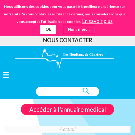
Aller
STANDARD
Nous utilisons des cookies pour vous garantir la meilleure expérience sur
URGENCES
02.37.30.30.30
au
notre site. Si vous continuez à utiliser ce dernier, nous considérerons que
IFSANTÉ CHARTRES
EHPAD
contenu
En savoir plus
vous acceptez l'utilisation des cookies.
principal
Ok
Non, merci.
FAIRE UN DON
NOUS CONTACTER
Accéder à l'annuaire médical
Accueil