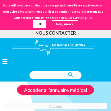
Aller
STANDARD
Nous utilisons des cookies pour vous garantir la meilleure expérience sur
URGENCES
02.37.30.30.30
au
notre site. Si vous continuez à utiliser ce dernier, nous considérerons que
IFSANTÉ CHARTRES
EHPAD
contenu
En savoir plus
vous acceptez l'utilisation des cookies.
principal
Ok
Non, merci.
FAIRE UN DON
NOUS CONTACTER
Accéder à l'annuaire médical
Accueil