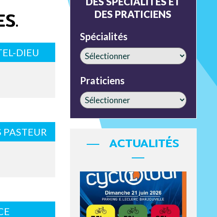
DES SPÉCIALITÉS ET
S.
DES PRATICIENS
Spécialités
EL-DIEU
Praticiens
S PASTEUR
ACTUALITÉS
CE