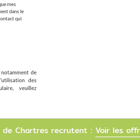
 que mes
ment dans le
contact qui
s, notamment de
utilisation des
aire, veuillez
 de Chartres recrutent :
Voir les of