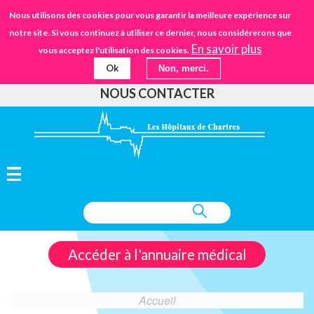
Aller
STANDARD
Nous utilisons des cookies pour vous garantir la meilleure expérience sur
URGENCES
02.37.30.30.30
au
notre site. Si vous continuez à utiliser ce dernier, nous considérerons que
IFSANTÉ CHARTRES
EHPAD
contenu
En savoir plus
vous acceptez l'utilisation des cookies.
principal
Ok
Non, merci.
FAIRE UN DON
NOUS CONTACTER
Accéder à l'annuaire médical
Accueil