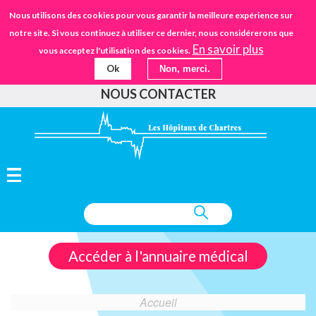
Aller
STANDARD
Nous utilisons des cookies pour vous garantir la meilleure expérience sur
URGENCES
02.37.30.30.30
au
notre site. Si vous continuez à utiliser ce dernier, nous considérerons que
IFSANTÉ CHARTRES
EHPAD
contenu
En savoir plus
vous acceptez l'utilisation des cookies.
principal
Ok
Non, merci.
FAIRE UN DON
NOUS CONTACTER
Accéder à l'annuaire médical
Accueil