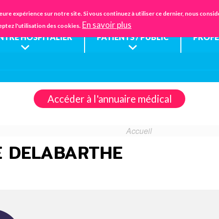
Aller
IFSANTÉ CHARTRES
EHPAD
FA
eure expérience sur notre site. Si vous continuez à utiliser ce dernier, nous cons
au
En savoir plus
eptez l'utilisation des cookies.
contenu
ENTRE HOSPITALIER
PATIENTS / PUBLIC
PROFE
principal
Accéder à l'annuaire médical
Accueil
E DELABARTHE