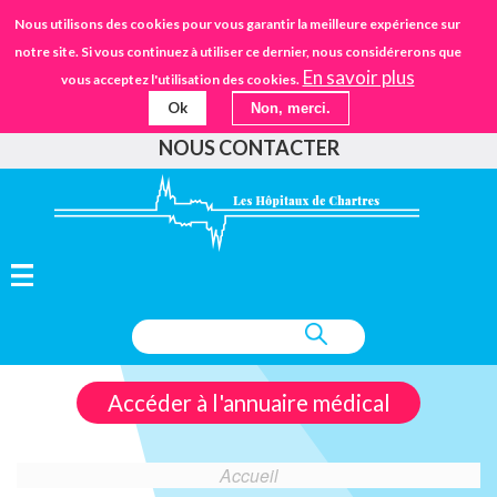
Aller
STANDARD
Nous utilisons des cookies pour vous garantir la meilleure expérience sur
URGENCES
02.37.30.30.30
au
notre site. Si vous continuez à utiliser ce dernier, nous considérerons que
IFSANTÉ CHARTRES
EHPAD
contenu
En savoir plus
vous acceptez l'utilisation des cookies.
principal
Ok
Non, merci.
FAIRE UN DON
NOUS CONTACTER
Accéder à l'annuaire médical
Accueil