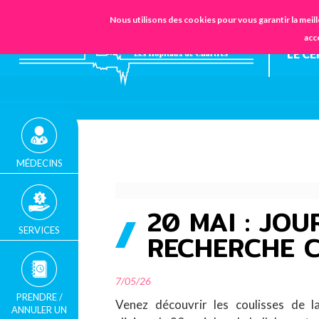
STANDARD
URGENCES
Nous utilisons des cookies pour vous garantir la meill
02.37.30.30.30
acc
LE C
MÉDECINS
20 MAI : JO
SERVICES
RECHERCHE C
FIL
D'ARIANE
7/05/26
PRENDRE /
Venez découvrir les coulisses de l
ANNULER UN