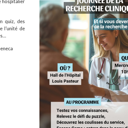
e hospitalier
n quiz, des
e l’unité de
es…
 Zeneca