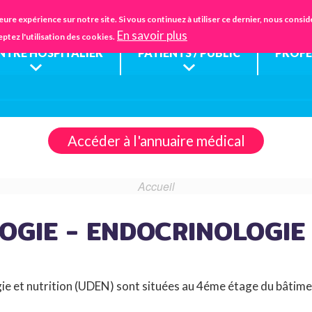
Aller
IFSANTÉ CHARTRES
EHPAD
FA
eure expérience sur notre site. Si vous continuez à utiliser ce dernier, nous cons
au
En savoir plus
eptez l'utilisation des cookies.
contenu
ENTRE HOSPITALIER
PATIENTS / PUBLIC
PROFE
principal
Accéder à l'annuaire médical
Accueil
OGIE - ENDOCRINOLOGIE
gie et nutrition (UDEN) sont situées au 4éme étage du bâtime