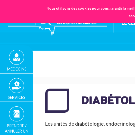
STANDARD
URGENCES
Nous utilisons des cookies pour vous garantir la meill
02.37.30.30.30
acc
LE C
MÉDECINS
DIABÉTOL
SERVICES
FIL
D'ARIANE
Les unités de diabétologie, endocrinolo
PRENDRE /
ANNULER UN