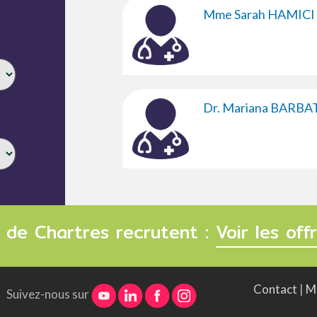
Mme Sarah HAMICI
Dr. Mariana BARBA
 de Chartres recrutent :
Voir les of
Contact
|
Me
Suivez-nous sur